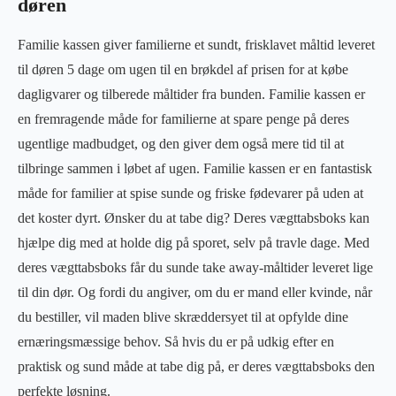
døren
Familie kassen giver familierne et sundt, frisklavet måltid leveret
til døren 5 dage om ugen til en brøkdel af prisen for at købe
dagligvarer og tilberede måltider fra bunden. Familie kassen er
en fremragende måde for familierne at spare penge på deres
ugentlige madbudget, og den giver dem også mere tid til at
tilbringe sammen i løbet af ugen. Familie kassen er en fantastisk
måde for familier at spise sunde og friske fødevarer på uden at
det koster dyrt. Ønsker du at tabe dig? Deres vægttabsboks kan
hjælpe dig med at holde dig på sporet, selv på travle dage. Med
deres vægttabsboks får du sunde take away-måltider leveret lige
til din dør. Og fordi du angiver, om du er mand eller kvinde, når
du bestiller, vil maden blive skræddersyet til at opfylde dine
ernæringsmæssige behov. Så hvis du er på udkig efter en
praktisk og sund måde at tabe dig på, er deres vægttabsboks den
perfekte løsning.